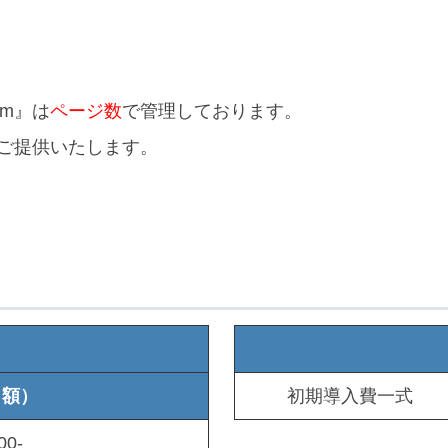
tem』は
ページ数
で管理しております。
ご提供いたします。
月額）
初期導入費一式
00-