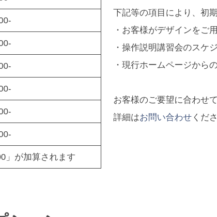
下記等の項目により、初
00-
・お客様がデザインをご
00-
・操作説明講習会のスケ
・現行ホームページから
00-
00-
お客様のご要望に合わせ
00-
詳細は
お問い合わせ
くだ
00-
500」が加算されます